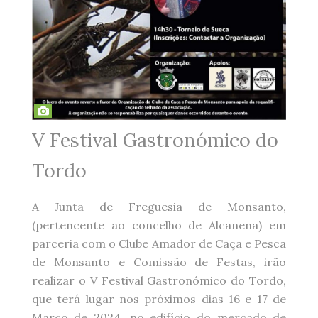
V Festival Gastronómico do
Tordo
A Junta de Freguesia de Monsanto,
(pertencente ao concelho de Alcanena) em
parceria com o Clube Amador de Caça e Pesca
de Monsanto e Comissão de Festas, irão
realizar o V Festival Gastronómico do Tordo,
que terá lugar nos próximos dias 16 e 17 de
Março de 2024, no edifício do mercado de