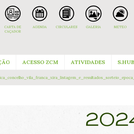
CARTA DE
AGENDA
CIRCULARES
GALERIA
METEO
CAÇADOR
ÇÃO
ACESSO ZCM
ATIVIDADES
S.HU
ca_concelho_vila_franca_xira_listagem_e_resultados_sorteio_epoca