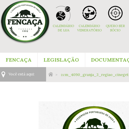
Navigation
Content
Footer
aux
Navigation
CALENDÁRIO
CALENDÁRIO
QUERO SER
DE LUA
VENERATÓRIO
SÓCIO
Menu:
FENCAÇA
LEGISLAÇÃO
DOCUMENTA
Main
Você
Você está aqui:
zcm_4090_granja_3_regiao_cinegeti
Navigation
está
Menu:
aqui: