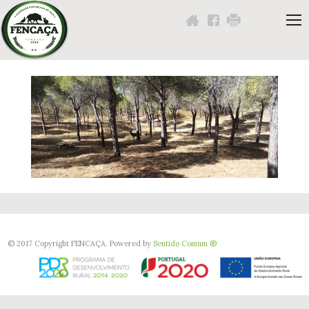
Navigation
Content
Footer
Você
está
aqui:
© 2017 Copyright FENCAÇA. Powered by
Sentido Comum ®