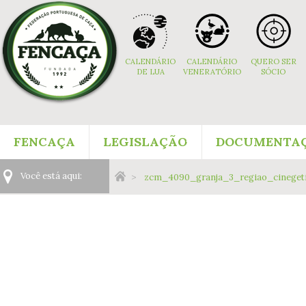
Navigation
Content
Footer
aux
Navigation
CALENDÁRIO
CALENDÁRIO
QUERO SER
DE LUA
VENERATÓRIO
SÓCIO
Menu:
FENCAÇA
LEGISLAÇÃO
DOCUMENTA
Main
Você
Você está aqui:
zcm_4090_granja_3_regiao_cinegeti
Navigation
está
Menu:
aqui: