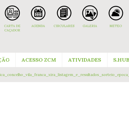
CARTA DE
AGENDA
CIRCULARES
GALERIA
METEO
CAÇADOR
ÇÃO
ACESSO ZCM
ATIVIDADES
S.HU
ca_concelho_vila_franca_xira_listagem_e_resultados_sorteio_epoca