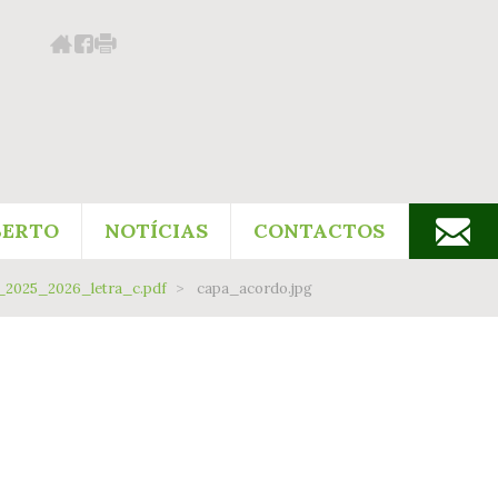
BERTO
NOTÍCIAS
CONTACTOS
_2025_2026_letra_c.pdf
capa_acordo.jpg