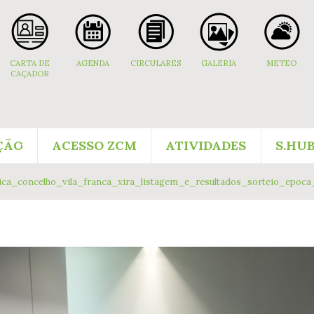
CARTA DE
AGENDA
CIRCULARES
GALERIA
METEO
CAÇADOR
ÇÃO
ACESSO ZCM
ATIVIDADES
S.HU
ca_concelho_vila_franca_xira_listagem_e_resultados_sorteio_epoca