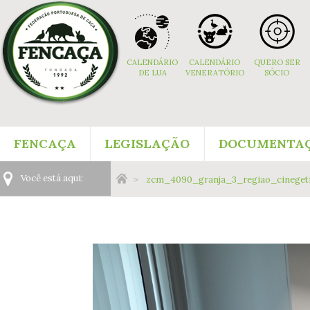
Navigation
Content
Footer
aux
Navigation
CALENDÁRIO
CALENDÁRIO
QUERO SER
DE LUA
VENERATÓRIO
SÓCIO
Menu:
FENCAÇA
LEGISLAÇÃO
DOCUMENTA
Main
Você
Você está aqui:
zcm_4090_granja_3_regiao_cinegeti
Navigation
está
Menu:
aqui: