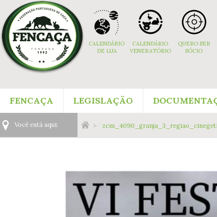
Navigation
Content
Footer
aux
Navigation
CALENDÁRIO
CALENDÁRIO
QUERO SER
DE LUA
VENERATÓRIO
SÓCIO
Menu:
FENCAÇA
LEGISLAÇÃO
DOCUMENTA
Main
Você
Você está aqui:
zcm_4090_granja_3_regiao_cinegeti
Navigation
está
Menu:
aqui: