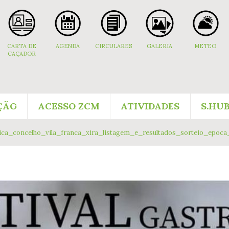
CARTA DE
AGENDA
CIRCULARES
GALERIA
METEO
CAÇADOR
ÇÃO
ACESSO ZCM
ATIVIDADES
S.HU
ca_concelho_vila_franca_xira_listagem_e_resultados_sorteio_epoca