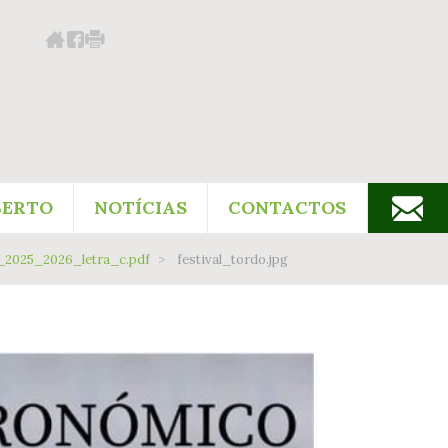
BERTO
NOTÍCIAS
CONTACTOS
_2025_2026_letra_c.pdf
festival_tordo.jpg