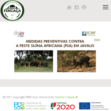
Navigation
Content
Footer
Você
está
aqui:
© 2017 Copyright FENCAÇA. Powered by
Sentido Comum ®