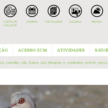
CARTA DE
AGENDA
CIRCULARES
GALERIA
METEO
CAÇADOR
ÇÃO
ACESSO ZCM
ATIVIDADES
S.HU
ca_concelho_vila_franca_xira_listagem_e_resultados_sorteio_epoca