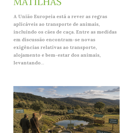
MATILHAS
A União Europeia está a rever as regras
aplicáveis ao transporte de animais,
incluindo os cães de caça. Entre as medidas
em discussão encontram-se novas
exigências relativas ao transporte,
alojamento e bem-estar dos animais,
levantando
...
biodiversidade.png