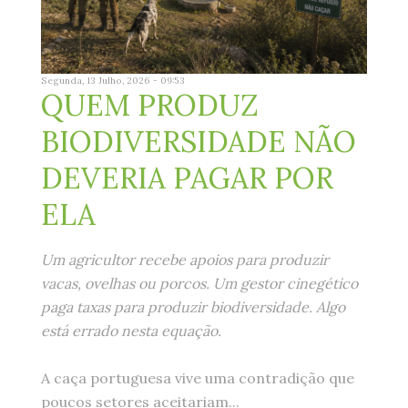
Segunda, 13 Julho, 2026 - 09:53
QUEM PRODUZ
BIODIVERSIDADE NÃO
DEVERIA PAGAR POR
ELA
Um agricultor recebe apoios para produzir
vacas, ovelhas ou porcos. Um gestor cinegético
paga taxas para produzir biodiversidade. Algo
está errado nesta equação.
A caça portuguesa vive uma contradição que
poucos setores aceitariam...