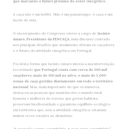
que marcarão o futuro próximo do setor cinegético.
A caça não é um hobby. Não é um passatempo. A caça é um
modo de vida.
O encerramento do Congresso esteve a cargo de
Jacinto
Amaro, Presidente da FENCAÇA
, num discurso centrado
nos principais desafios que atualmente afetam os caçadores
e o futuro da atividade cinegética em Portugal.
Foi desta forma que Jacinto Amaro iniciou a sua intervenção,
recordando
que Portugal conta com cerca de 200 mil
caçadores, mais de 100 mil no ativo, e mais de 5.000
zonas de caça geridas diariamente em todo o território
nacional
. Mas, mais importante do que os números,
destacou as pessoas que mantêm vivo o mundo rural:
homens e mulheres do terreno que gerem habitats,
preservam biodiversidade e garantem equilíbrio ecológico
em territórios que, sem a atividade cinegética, estariam
muitas vezes votados ao abandono.
“
A caça não ocupa o território. A caça gere o território
”,