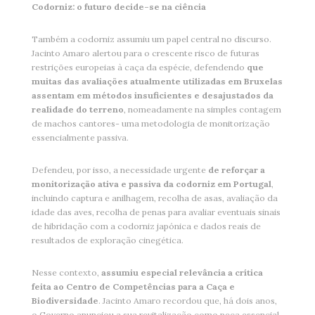
Codorniz: o futuro decide-se na ciência
Também a codorniz assumiu um papel central no discurso.
Jacinto Amaro alertou para o crescente risco de futuras
restrições europeias à caça da espécie, defendendo
que
muitas das avaliações atualmente utilizadas em Bruxelas
assentam em métodos insuficientes e desajustados da
realidade do terreno
, nomeadamente na simples contagem
de machos cantores- uma metodologia de monitorização
essencialmente passiva.
Defendeu, por isso, a necessidade urgente
de reforçar a
monitorização ativa e passiva da codorniz em Portugal
,
incluindo captura e anilhagem, recolha de asas, avaliação da
idade das aves, recolha de penas para avaliar eventuais sinais
de hibridação com a codorniz japónica e dados reais de
resultados de exploração cinegética.
Nesse contexto,
assumiu especial relevância a crítica
feita ao Centro de Competências para a Caça e
Biodiversidade
. Jacinto Amaro recordou que, há dois anos,
o Governo anunciou a sua revitalização como peça essencial