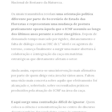
Nacional de Restauro da Natureza.
Os sinais transmitidos revelam
uma orientação política
diferente por parte do Secretário de Estado das
Florestas e representam uma mudança de postura
praticamente oposta àquela que o ICNF assumiu ao longo
dos últimos anos perante o setor cinegético.
Depois de
demasiado tempo marcado por rigidez, distanciamento e
falta de diálogo com as OSC de 1.º nível e os agentes do
terreno, começa finalmente a surgir uma maior abertura à
colaboração e à integração da caça em matérias
estratégicas que diretamente afetam o setor.
Ainda assim, esperava-se uma intervenção mais afirmativa
por parte de quem dirige esta área há vários anos. Faltou
uma visão mais concreta sobre aquilo que efetivamente foi
alcançado e, sobretudo, sobre os resultados práticos
produzidos pela atuação do ICNF na área da caça.
E aqui surge uma contradição difícil de ignorar
. Quem
coloca a ciência e a monitorização no centro do discurso
deveria também dar verdadeiro corpo às estruturas