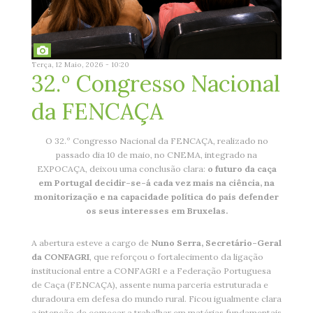
Terça, 12 Maio, 2026 - 10:20
32.º Congresso Nacional
da FENCAÇA
O 32.º Congresso Nacional da FENCAÇA, realizado no
passado dia 10 de maio, no CNEMA, integrado na
EXPOCAÇA, deixou uma conclusão clara:
o futuro da caça
em Portugal decidir-se-á cada vez mais na ciência, na
monitorização e na capacidade política do país defender
os seus interesses em Bruxelas.
A abertura esteve a cargo de
Nuno Serra, Secretário-Geral
da CONFAGRI
, que reforçou o fortalecimento da ligação
institucional entre a CONFAGRI e a Federação Portuguesa
de Caça (FENCAÇA), assente numa parceria estruturada e
duradoura em defesa do mundo rural. Ficou igualmente clara
a intenção de começar a trabalhar em matérias fundamentais