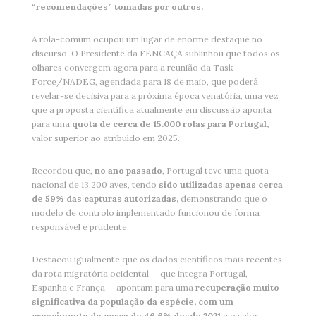
“recomendações” tomadas por outros.
A rola-comum ocupou um lugar de enorme destaque no
discurso. O Presidente da FENCAÇA sublinhou que todos os
olhares convergem agora para a reunião da Task
Force/NADEG, agendada para 18 de maio, que poderá
revelar-se decisiva para a próxima época venatória, uma vez
que a proposta científica atualmente em discussão aponta
para uma
quota de cerca de 15.000 rolas para Portugal,
valor superior ao atribuído em 2025.
Recordou que,
no ano passado
, Portugal teve uma quota
nacional de 13.200 aves, tendo
sido utilizadas apenas cerca
de 59% das capturas autorizadas,
demonstrando que o
modelo de controlo implementado funcionou de forma
responsável e prudente.
Destacou igualmente que os dados científicos mais recentes
da rota migratória ocidental — que integra Portugal,
Espanha e França — apontam para uma
recuperação muito
significativa da população da espécie, com um
crescimento de cerca de 46,6% desde 2021
e o valor