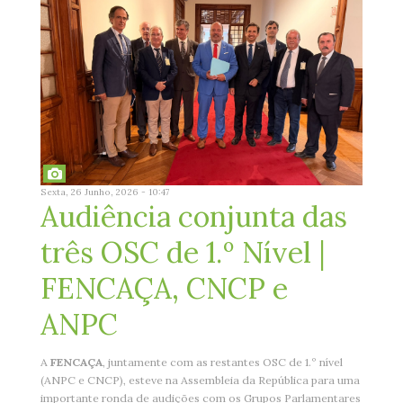
Sexta, 26 Junho, 2026 - 10:47
Audiência conjunta das
três OSC de 1.º Nível |
FENCAÇA, CNCP e
ANPC
A
FENCAÇA
, juntamente com as restantes OSC de 1.º nível
(ANPC e CNCP), esteve na Assembleia da República para uma
importante ronda de audições com os Grupos Parlamentares