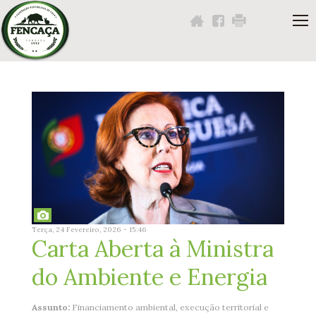
Navigation
Content
Footer
Você
está
aqui:
Terça, 24 Fevereiro, 2026 - 15:46
Carta Aberta à Ministra
do Ambiente e Energia
Assunto:
Financiamento ambiental, execução territorial e