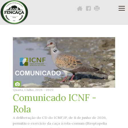
Navigation
Content
Footer
Você
está
aqui:
Quarta, 1 Julho, 2026 - 09:23
Comunicado ICNF -
Rola
A deliberação do CD do ICNF,IP, de 11 de junho de 2026,
permitiu o exercício da caça à rola-comum (Streptopelia