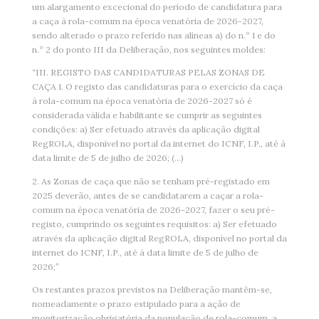
um alargamento excecional do período de candidatura para
a caça à rola-comum na época venatória de 2026-2027,
sendo alterado o prazo referido nas alíneas a) do n.º 1 e do
n.º 2 do ponto III da Deliberação, nos seguintes moldes:
“III. REGISTO DAS CANDIDATURAS PELAS ZONAS DE
CAÇA 1. O registo das candidaturas para o exercício da caça
à rola-comum na época venatória de 2026-2027 só é
considerada válida e habilitante se cumprir as seguintes
condições: a) Ser efetuado através da aplicação digital
RegROLA, disponível no portal da internet do ICNF, I.P., até à
data limite de 5 de julho de 2026; (…)
2. As Zonas de caça que não se tenham pré-registado em
2025 deverão, antes de se candidatarem a caçar a rola-
comum na época venatória de 2026-2027, fazer o seu pré-
registo, cumprindo os seguintes requisitos: a) Ser efetuado
através da aplicação digital RegROLA, disponível no portal da
internet do ICNF, I.P., até à data limite de 5 de julho de
2026;”
Os restantes prazos previstos na Deliberação mantêm-se,
nomeadamente o prazo estipulado para a ação de
monitorização obrigatória da população de rola-comum, a