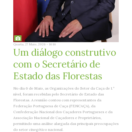
Quarta, 27 Maio, 2026 - 16:16
Um diálogo construtivo
com o Secretário de
Estado das Florestas
No dia 6 de Maio, as Organizações do Setor da Caça de 1.º
nível, foram recebidas pelo Secretário de Estado das
Florestas. A reunião contou com representantes da
Federação Portuguesa de Caça (FENCAÇA), da
Confederação Nacional dos Caçadores Portugueses e da
Associação Nacional de Caçadores e Proprietários,
permitindo uma análise alargada das principais preocupações
do setor cinegético nacional.